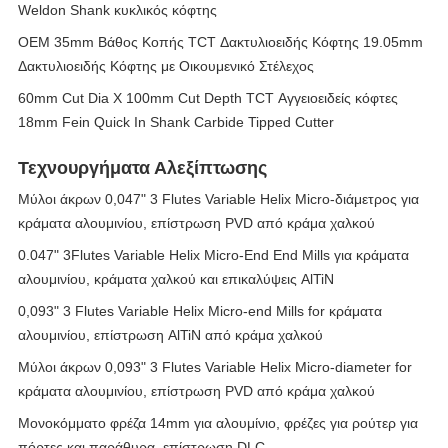
Weldon Shank κυκλικός κόφτης
OEM 35mm Βάθος Κοπής TCT Δακτυλιοειδής Κόφτης 19.05mm
Δακτυλιοειδής Κόφτης με Οικουμενικό Στέλεχος
60mm Cut Dia X 100mm Cut Depth TCT Αγγειοειδείς κόφτες
18mm Fein Quick In Shank Carbide Tipped Cutter
Τεχνουργήματα Αλεξίπτωσης
Μύλοι άκρων 0,047" 3 Flutes Variable Helix Micro-διάμετρος για
κράματα αλουμινίου, επίστρωση PVD από κράμα χαλκού
0.047" 3Flutes Variable Helix Micro-End End Mills για κράματα
αλουμινίου, κράματα χαλκού και επικαλύψεις AlTiN
0,093" 3 Flutes Variable Helix Micro-end Mills for κράματα
αλουμινίου, επίστρωση AlTiN από κράμα χαλκού
Μύλοι άκρων 0,093" 3 Flutes Variable Helix Micro-diameter for
κράματα αλουμινίου, επίστρωση PVD από κράμα χαλκού
Μονοκόμματο φρέζα 14mm για αλουμίνιο, φρέζες για ρούτερ για
πόρτες και παράθυρα, επίστρωση DLC