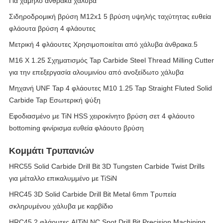
Για χαμηλό άνθρακα χάλυβα
Σιδηροδρομική βρύση M12x1 5 βρύση υψηλής ταχύτητας ευθεία
φλάουτα βρύση 4 φλάουτες
Μετρική 4 φλάουτες Χρησιμοποιείται από χάλυβα άνθρακα.5
M16 X 1.25 Σχηματισμός Tap Carbide Steel Thread Milling Cutter
για την επεξεργασία αλουμινίου από ανοξείδωτο χάλυβα
Μηχανή UNF Tap 4 φλάουτες M10 1.25 Tap Straight Fluted Solid
Carbide Tap Εσωτερική ψύξη
Εφοδιασμένο με TiN HSS χειροκίνητο βρύση σετ 4 φλάουτο
bottoming φινίρισμα ευθεία φλάουτο βρύση
Κομμάτι Τρυπανιών
HRC55 Solid Carbide Drill Bit 3D Tungsten Carbide Twist Drills
για μέταλλο επικαλυμμένο με TiSiN
HRC45 3D Solid Carbide Drill Bit Metal 6mm Τρυπεία
σκληρυμένου χάλυβα με καρβίδιο
HRC45 2 φλάουτες AITiN NC Spot Drill Bit Precision Machining