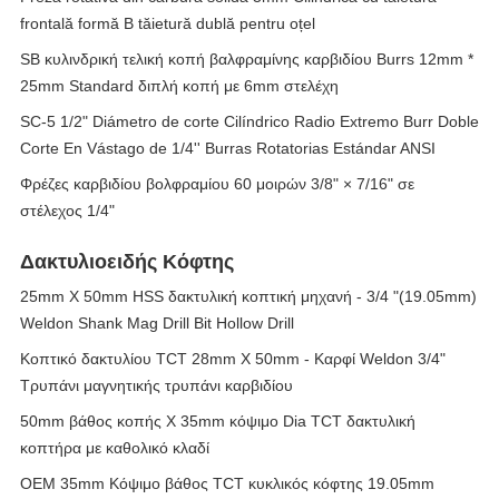
frontală formă B tăietură dublă pentru oțel
SB κυλινδρική τελική κοπή βαλφραμίνης καρβιδίου Burrs 12mm *
25mm Standard διπλή κοπή με 6mm στελέχη
SC-5 1/2" Diámetro de corte Cilíndrico Radio Extremo Burr Doble
Corte En Vástago de 1/4'' Burras Rotatorias Estándar ANSI
Φρέζες καρβιδίου βολφραμίου 60 μοιρών 3/8" × 7/16" σε
στέλεχος 1/4"
Δακτυλιοειδής Κόφτης
25mm X 50mm HSS δακτυλική κοπτική μηχανή - 3/4 "(19.05mm)
Weldon Shank Mag Drill Bit Hollow Drill
Κοπτικό δακτυλίου TCT 28mm X 50mm - Καρφί Weldon 3/4"
Τρυπάνι μαγνητικής τρυπάνι καρβιδίου
50mm βάθος κοπής X 35mm κόψιμο Dia TCT δακτυλική
κοπτήρα με καθολικό κλαδί
OEM 35mm Κόψιμο βάθος TCT κυκλικός κόφτης 19.05mm