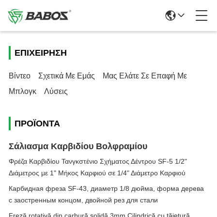
ΕΠΙΧΕΊΡΗΣΗ
Βίντεο
Σχετικά Με Εμάς
Μας Ελάτε Σε Επαφή Με
Μπλογκ
Λύσεις
ΠΡΟΪΌΝΤΑ
Σάλιασμα Καρβιδίου Βολφραμίου
Φρέζα Καρβιδίου Τανγκστένιο Σχήματος Δέντρου SF-5 1/2"
Διάμετρος με 1" Μήκος Καρφιού σε 1/4" Διάμετρο Καρφιού
Карбидная фреза SF-43, диаметр 1/8 дюйма, форма дерева
с заостренным концом, двойной рез для стали
Freză rotativă din carbură solidă 3mm Cilindrică cu tăietură