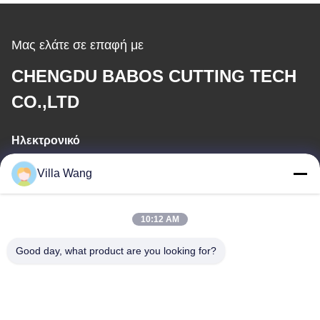
Μας ελάτε σε επαφή με
CHENGDU BABOS CUTTING TECH
CO.,LTD
Ηλεκτρονικό
sales@industrial-cuttingtools.com
Villa Wang
10:12 AM
Η διεύθυνσή μας
Good day, what product are you looking for?
Διεύθυνση
Μονάδα 1, κτίριο 11, αριθ. 88, Jin'an Road, οδός Damian, ζώνη
οικονομικής και τεχνολογικής ανάπτυξης Chengdu, Κίνα
Τηλεφώνημα