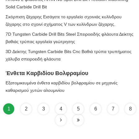
Solid Carbide Drill Bit
Σκόρπιση ζάχαρης Εισάγετε το εργαλείο σχοινιάς κυλίνδρου
ζάχαρης στο σχοινί σχήματος V των κυλίνδρων ζάχαρης.
7D Tungsten Carbide Drill Bits Steel Σπειροειδής φλάουτα Δείκτης
βαθιάς τρύπας εργαλεία γεώτρησης
3D Δείκτης Tungsten Carbide Bits Cnc Βαθιά τρύπα τρυπήματος
χάλυβα σπειροειδή φλάουτα
Ένθετα Καρβιδίου Βολφραμίου
Εξατομικευμένα ένθετα καρβιδίου βολφραμίου σε μηχανές
καθαρισμού χυτών αλουμινίου
1
2
3
4
5
6
7
8