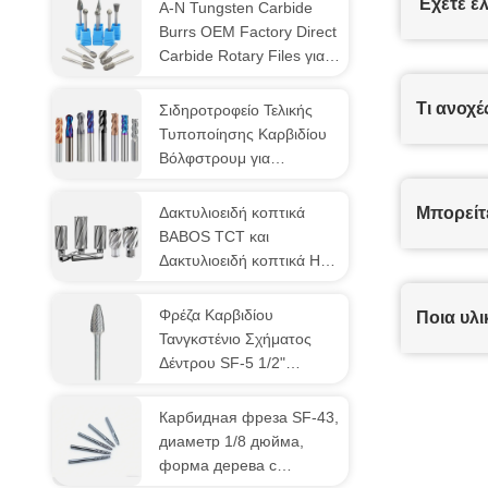
Έχετε ε
A-N Tungsten Carbide
Burrs OEM Factory Direct
Carbide Rotary Files για
την απομόνωση χωρίς
MOQ
Τι ανοχ
Σιδηροτροφείο Τελικής
Τυποποίησης Καρβιδίου
Βόλφστρουμ για
Αλουμίνιο, Χάλυβα,
Χάλυβα Καρβονίου,
Δακτυλιοειδή κοπτικά
Μπορείτ
Χάλυβα Λωμένα, Χάλυβα
BABOS TCT και
Ατσάλι, Χάλυβα Χάλυβα
Δακτυλιοειδή κοπτικά HSS
TCT και HSS για μαζική
αγορά
Φρέζα Καρβιδίου
Ποια υλι
Τανγκστένιο Σχήματος
Δέντρου SF-5 1/2"
Διάμετρος με 1" Μήκος
Καρφιού σε 1/4" Διάμετρο
Карбидная фреза SF-43,
Καρφιού
диаметр 1/8 дюйма,
форма дерева с