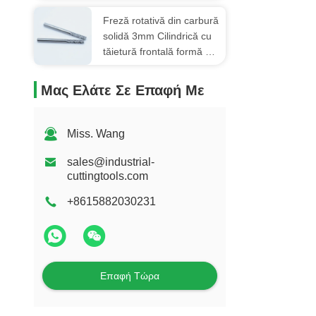
заостренным концом,
двойной рез для стали
Freză rotativă din carbură
solidă 3mm Cilindrică cu
tăietură frontală formă B
tăietură dublă pentru oțel
Μας Ελάτε Σε Επαφή Με
Miss. Wang
sales@industrial-
cuttingtools.com
+8615882030231
Επαφή Τώρα