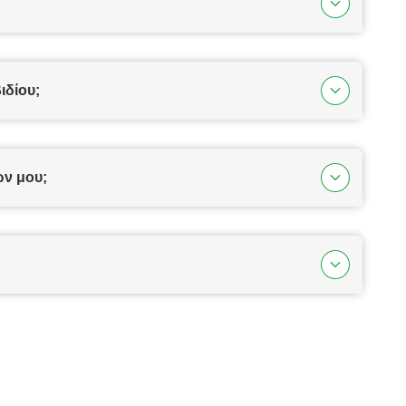
ιδίου;
ων μου;