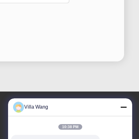
Villa Wang
Η διεύθυνσή μας
10:38 PM
Διεύθυνση
Μονάδα 1, κτίριο 11, αριθ. 88, Jin'an Road, οδός