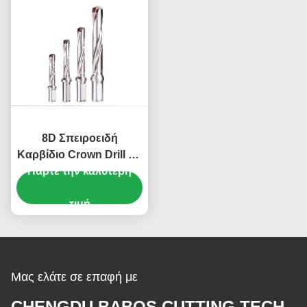
8D Σπειροειδή
Καρβίδιο Crown Drill Bit
Πάρτε την καλύτερη
Τούλφραμ Χάλυβα
Σπειροειδή Φλάουτο
Drill Bit Indexable
τιμή
Μας ελάτε σε επαφή με
CHENGDU BABOS CUTTING TECH