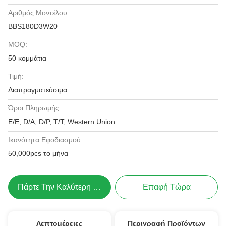
Αριθμός Μοντέλου:
BBS180D3W20
MOQ:
50 κομμάτια
Τιμή:
Διαπραγματεύσιμα
Όροι Πληρωμής:
Ε/Ε, D/A, D/P, T/T, Western Union
Ικανότητα Εφοδιασμού:
50,000pcs το μήνα
Πάρτε Την Καλύτερη Τιμή
Επαφή Τώρα
Λεπτομέρειες
Περιγραφή Προϊόντων