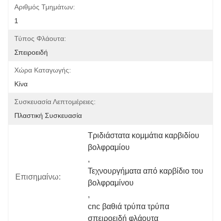
Αριθμός Τμημάτων:
1
Τύπος Φλάουτα:
Σπειροειδή
Χώρα Καταγωγής:
Κίνα
Συσκευασία Λεπτομέρειες:
Πλαστική Συσκευασία
Τριδιάστατα κομμάτια καρβιδίου 
βολφραμίου
, 
Τεχνουργήματα από καρβίδιο του 
Επισημαίνω:
βολφραμίνου
, 
cnc βαθιά τρύπα τρύπα 
σπειροειδή φλάουτα