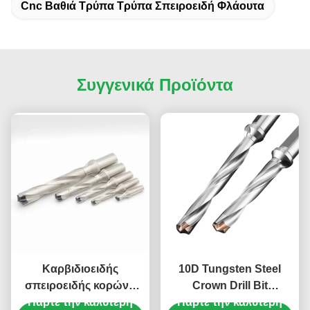
Cnc Βαθιά Τρύπα Τρύπα Σπειροειδή Φλάουτα
Συγγενικά Προϊόντα
Καρβιδιοειδής
10D Tungsten Steel
σπειροειδής κορώνα
Crown Drill Bit
Πάρτε την καλύτερη
τρυπάνι Δείκτης
Σπειροειδής φλάουτα
Πάρτε την καλύτερη