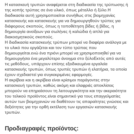
Η κατασκευή τρυπών αναφέρεται στη διαδικασία της τρύπωσης ή
της κοπής τρύπας σε ένα υλικό, όπως μέταλλο ή ξύλο.Η
διαδικασία αυτή χρησιμοποιείται συνήθως στις βιομηχανίες
κατασκευής και κατασκευής για να δημιουργηθούν τρύπες για
διάφορους σκοπούς, όπως η τοποθέτηση βίδες ή βίδες, η
δημιουργία ανοίξεων για σωλήνες ή καλώδια ή απλά για
διακοσμητικούς σκοπούς.
Η διαδικασία κατασκευής τρύπων μπορεί να διαφέρει ανάλογα με
το υλικό που εργάζεται και τον τύπο τρύπας που
δημιουργείται.ενώ ένα πριόνι μπορεί να χρησιμοποιηθεί για να
δημιουργήσει ένα μεγαλύτερο άνοιγμα στο ξύλοΕκτός από αυτές
τις μεθόδους, υπάρχουν επίσης εξειδικευμένα εργαλεία
κατασκευής τρυπών, όπως τρυπές τρυπών ή ελατήρια, τα οποία
έχουν σχεδιαστεί για συγκεκριμένες εφαρμογές.
Η ακρίβεια και η ακρίβεια είναι κρίσιμοι παράγοντες στην
κατασκευή τρυπών, καθώς ακόμη και ελαφριές αποκλίσεις
μπορούν να επηρεάσουν τη λειτουργικότητα και την ακεραιότητα
του τελικού προϊόντος.είναι σημαντικό για τους επαγγελματίες
αυτών των βιομηχανιών να διαθέτουν τις απαραίτητες γνώσεις και
δεξιότητες για την ορθή εκτέλεση των εργασιών κατασκευής
τρυπών.
Προδιαγραφές προϊόντος: