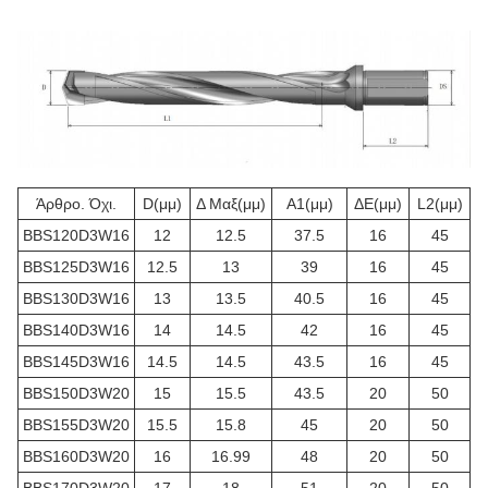
Άρθρο. Όχι.
D
(μμ)
Δ Μαξ
(μμ)
Α1
(μμ)
ΔΕ
(μμ)
L2
(μμ)
BBS120D3W16
12
12.5
37.5
16
45
BBS125D3W16
12.5
13
39
16
45
BBS130D3W16
13
13.5
40.5
16
45
BBS140D3W16
14
14.5
42
16
45
BBS145D3W16
14.5
14.5
43.5
16
45
BBS150D3W20
15
15.5
43.5
20
50
BBS155D3W20
15.5
15.8
45
20
50
BBS160D3W20
16
16.99
48
20
50