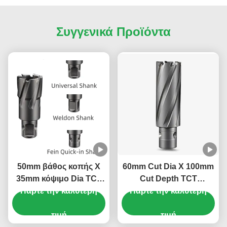
Συγγενικά Προϊόντα
50mm βάθος κοπής X
60mm Cut Dia X 100mm
35mm κόψιμο Dia TCT
Cut Depth TCT
δακτυλική κοπτήρα με
Πάρτε την καλύτερη
Πάρτε την καλύτερη
Αγγειοειδείς κόφτες
καθολικό κλαδί
18mm Fein Quick In
τιμή
Shank Carbide Tipped
τιμή