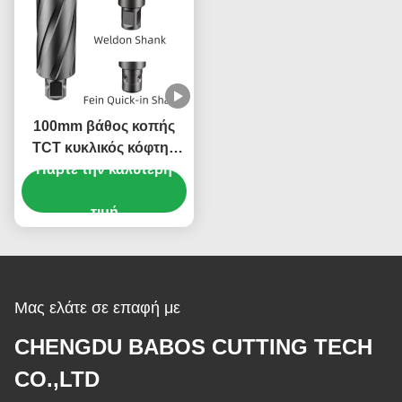
100mm βάθος κοπής
TCT κυκλικός κόφτης
65mm διάμετρος κοπής
Πάρτε την καλύτερη
Παγκόσμιο κλαδί
κυκλικός κόφτης
τιμή
Μας ελάτε σε επαφή με
CHENGDU BABOS CUTTING TECH
CO.,LTD