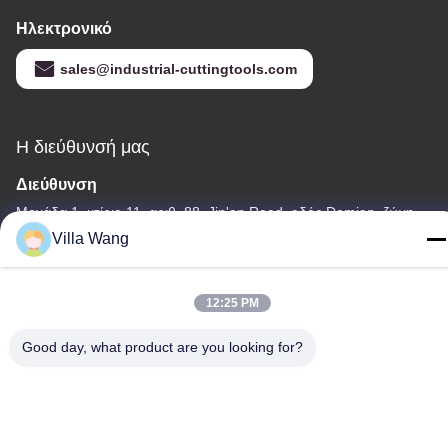
Ηλεκτρονικό
sales@industrial-cuttingtools.com
Η διεύθυνσή μας
Διεύθυνση
Μονάδα 1, κτίριο 11, αριθ. 88, Jin'an Road, οδός Damian, ζώνη
οικονομικής και τεχνολογικής ανάπτυξης Chengdu, Κίνα
Villa Wang
Τηλεφώνημα
00-86-15882030231
12:25 PM
Good day, what product are you looking for?
Πολιτική μυστικότητας
|
Sitemap