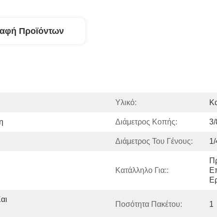
ραφή Προϊόντων
Υλικό:
Κ
η
Διάμετρος Κοπής:
3/
Διάμετρος Του Γένους:
1/
Πρ
Κατάλληλο Για::
Επ
Ε
ι 
Ποσότητα Πακέτου:
1