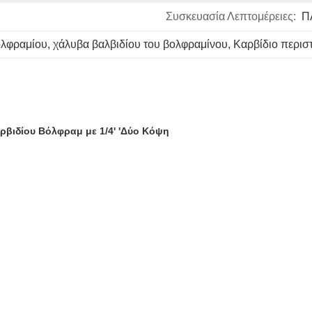
Συσκευασία Λεπτομέρειες:
Π
ολφραμίου
, 
χάλυβα βαλβιδίου του βολφραμίνου
, 
Καρβίδιο περισ
ρβιδίου Βόλφραμ με 1/4' 'Δύο Κόψη