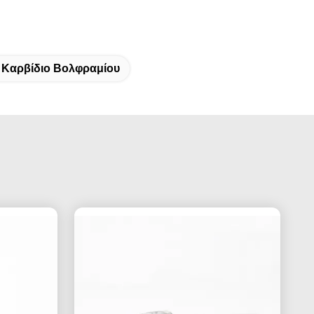
ό Καρβίδιο Βολφραμίου