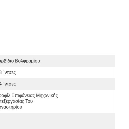
αρβίδιο Βολφραμίου
8 Ίντσες
4 Ίντσες
οφίλ Επιφάνειας Μηχανικής 
εξεργασίας Του 
ργαστηρίου