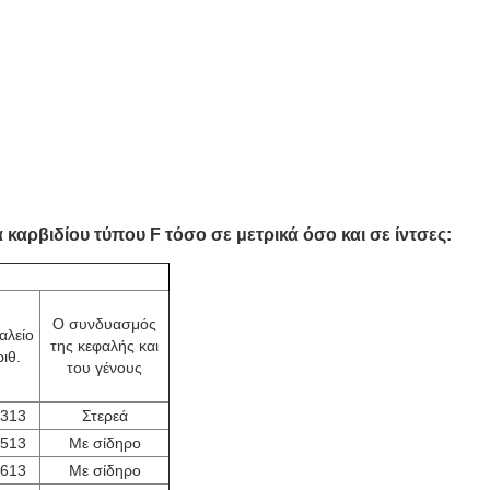
 καρβιδίου τύπου F τόσο σε μετρικά όσο και σε ίντσες:
Ο συνδυασμός
αλείο
της κεφαλής και
ιθ.
του γένους
313
Στερεά
513
Με σίδηρο
613
Με σίδηρο