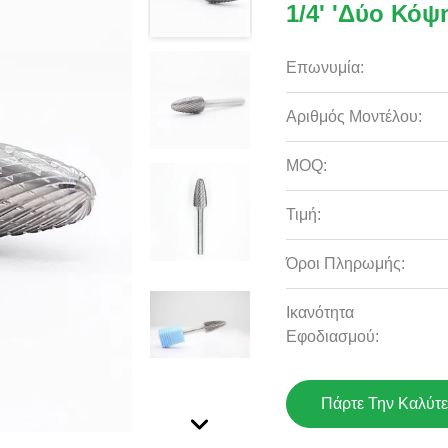
1/4' 'Δύο Κόψ
Επωνυμία:
Αριθμός Μοντέλου:
MOQ:
Τιμή:
Όροι Πληρωμής:
Ικανότητα
Εφοδιασμού:
Πάρτε Την Καλύτε