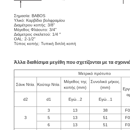
Σημασία: BABOS
Υλικό: Καρβίδιο βολφραμίου
Διαμέτρου κοπής: 3/8"
Μέγεθος Φλάουτο: 3/4"
Διάμετρος σκελετού: 1/4 ′′
OAL: 2-1/2"
Τύπος κοπής: Τυπική διπλή κοπή
Άλλα διαθέσιμα μεγέθη που σχετίζονται με τα σχοινιά
Μετρικό πρότυπο
Μέγεθος της
Συνολικό μήκος.
Σάνκ Ντία.
Κούτερ Ντία.
κοπής (mm)
(mm)
Εργ
αρ
d
2
d
1
Εγώ...
2
Εγώ...
1
3
13
38
F0
3
5
13
51
F0
6
13
51
F0