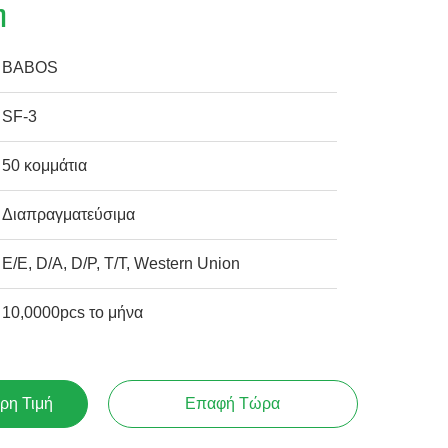
η
BABOS
SF-3
50 κομμάτια
Διαπραγματεύσιμα
Ε/Ε, D/A, D/P, T/T, Western Union
10,0000pcs το μήνα
ρη Τιμή
Επαφή Τώρα