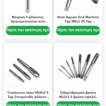
Μετρική 4 φλάουτες
8mm Square End Machine
Χρησιμοποιείται από
Tap M8x1 25 Tap
χάλυβα άνθρακα.5
Σπειροειδής φλάουτα
πεταχτής πλέγματος Tap
Πάρτε την καλύτερη τιμή
Πάρτε την καλύτερη τιμή
Metric Machine
Τετράγωνο άκρο M18x2 5
Σιδηροδρομική βρύση
Tap Σπειροειδές φλάουτο
M12x1 5 βρύση υψηλής
βρύση σετ 3 φλάουτο
ταχύτητας ευθεία φλάουτα
βρύση για χάλυβα
βρύση 4 φλάουτες
Πάρτε την καλύτερη τιμή
Πάρτε την καλύτερη τιμή