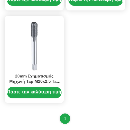
άνθρακα και κράμα χάλυβα
20mm Σχηματισμός
Μηχανή Tap M20x2.5 Tap
High Speed Steel Για
χαμηλό άνθρακα χάλυβα
Πάρτε την καλύτερη τιμή
1