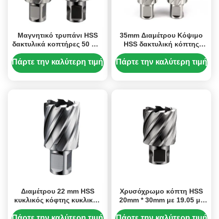
Μαγνητικό τρυπάνι HSS
35mm Διαμέτρου Κόψιμο
δακτυλικά κοπτήρες 50 mm
HSS δακτυλική κόπτης
βάθος κοπής καθολικό
τρυπάνι Bit 19.05mm
κλαδί δακτυλικό κοπτήρα
Weldon Shank 75mm
Πάρτε την καλύτερη τιμή
Πάρτε την καλύτερη τιμή
καρβίδιο
Κόψιμο βάθος βάθος
Διαμέτρου 22 mm HSS
Χρυσόχρωμο κόπτη HSS
κυκλικός κόφτης κυκλικός
20mm * 30mm με 19.05 με
κυκλικός τρυπάνι ομίλου
καθολικές μηχανές κοπής
ODM
τρυπών μετάλλου
Πάρτε την καλύτερη τιμή
Πάρτε την καλύτερη τιμή